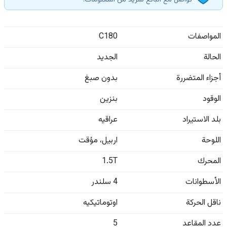
تواصل مع البائع لمزيد من المعلومات.
المواصفات
C180
الحالة
الجديد
أجزاء المتضررة
بدون صبغ
الوقود
بنزين
بلد الاستيراد
عراقيه
اللوحة
اربيل
،
مؤقت
المحرك
1.5T
الأسطوانات
4 سلندر
ناقل الحركة
اوتوماتيكيه
عدد المقاعد
5