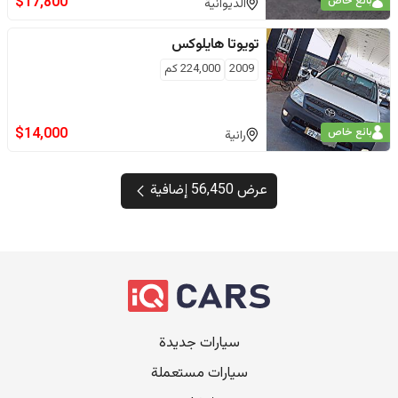
$
17,800
بائع خاص
الديوانية
تويوتا
هايلوكس
2009
224,000
كم
$
14,000
بائع خاص
رانية‎
عرض 56,450 إضافية
سيارات جديدة
سيارات مستعملة