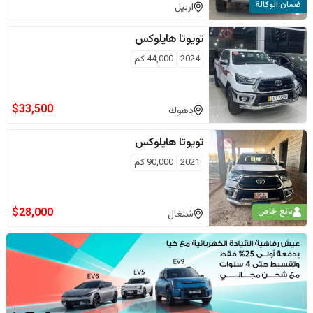
ضمان الوكالة
اربيل
تويوتا
هايلوكس
2024
44,000
كم
$
33,500
دهوك
تويوتا
هايلوكس
2021
90,000
كم
$
28,000
بائع خاص
شنغال