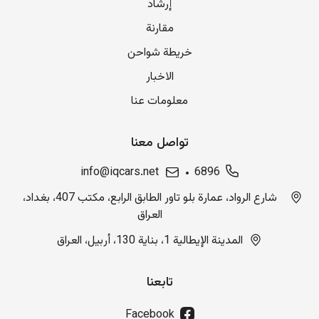
إرشاد
مقارنة
خريطة شواحن
الاخبار
معلومات عنا
تواصل معنا
info@iqcars.net
6896
شارع الرواد، عمارة بلو تاور الطابق الرابع، مكتب 407، بغداد،
العراق
المدينة الإيطالية 1، بناية 130، أربيل، العراق
تابعنا
Facebook