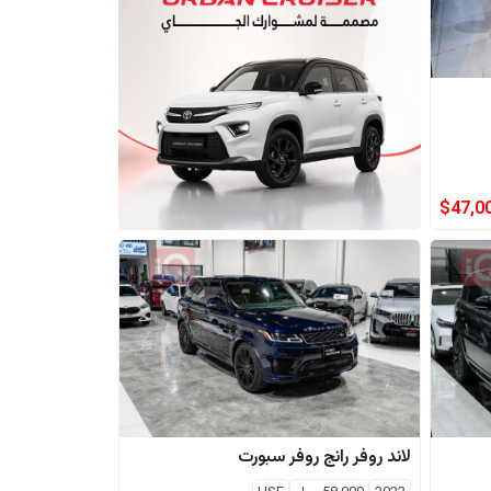
$
47,0
لاند روفر
رانج روفر سبورت