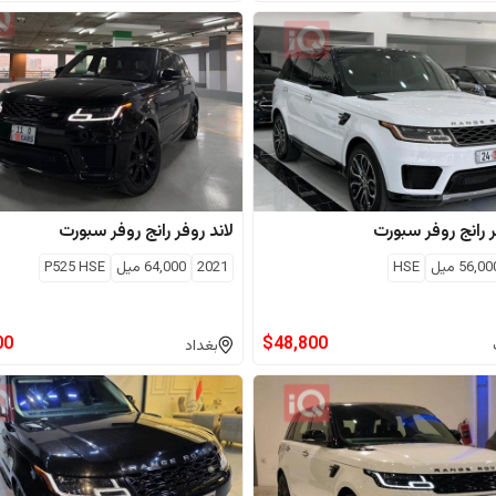
رانج روفر سبورت
لاند روفر
رانج روفر سبورت
56,00
ميل
HSE
2021
64,000
ميل
P525 HSE
00
$
48,800
بغداد