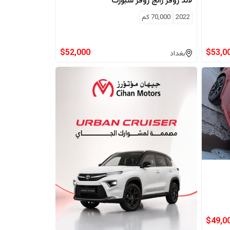
لاند روفر
رانج روفر سبورت
2022
70,000
كم
$
52,000
$
53,0
بغداد
$
49,0