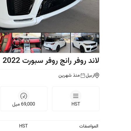
لاند روفر
رانج روفر سبورت
2022
اربيل
منذ شهرين
HST
69,000
ميل
المواصفات
HST