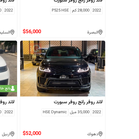
لاند روفر
رانج روفر سبورت
لاند روفر
2022
28,000
كم
P525 HSE
2022
0
$
56,000
البصرة
السليم
بائع خ
لاند روفر
رانج روفر سبورت
لاند روفر
2022
35,000
ميل
HSE Dynamic
2022
0
$
52,000
دهوك
اربيل