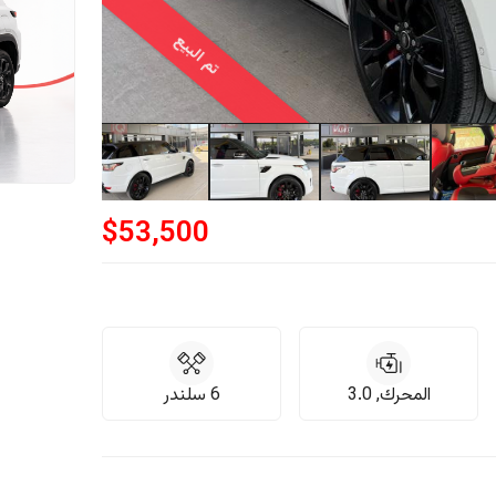
تم البيع
$
53,500
المحرك, 3.0
6 سلندر