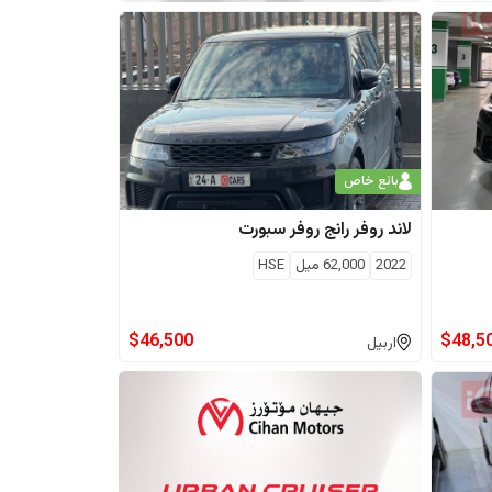
بائع خاص
لاند روفر
رانج روفر سبورت
2022
62,000
ميل
HSE
$
46,500
$
48,5
اربيل