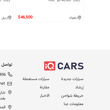
2022
40,000
كم
HSE
2022
0
$
46,500
دهوك
اربيل
تواصل م
896
سيارات جديدة
سيارات مستعملة
net
إرشاد
مقارنة
خريطة شواحن
الاخبار
بغدا
معلومات عنا
المدينة ال