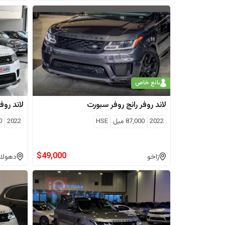
بائع خاص
لاند روفر
رانج روفر سبورت
لاند روفر
2022
87,000
ميل
HSE
2022
0
$
49,000
زاخو
دهوك