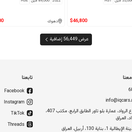
55,00
ميل
HST
2022
89,000
ميل
HSE
00
$
46,800
دهوك
عرض 56,449 إضافية
عنا
تابعنا
6
Facebook
info@iqcars.
Instagram
شارع الرواد، عمارة بلو تاور الطابق الرابع، مكتب 407،
TikTok
د، العراق
Threads
إيطالية 1، بناية 130، أربيل، العراق