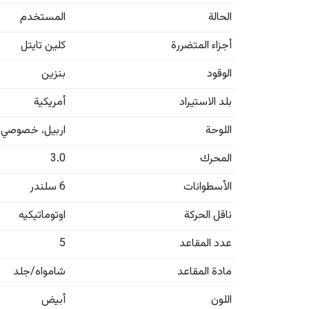
الحالة
المستخدم
أجزاء المتضررة
كلين تايتل
الوقود
بنزين
بلد الاستيراد
أمريكية
اللوحة
اربيل
،
خصوصي
المحرك
3.0
الأسطوانات
6 سلندر
ناقل الحركة
اوتوماتيكيه
عدد المقاعد
5
مادة المقاعد
شامواه/جلد
اللون
أبيض