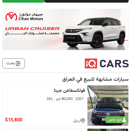
بحث
سيارات مشابهة للبيع في
العراق
فولكسفاغن
جيتا
2021
80,000
كم
SEL
$
15,800
بائع خاص
اربيل