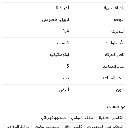
بلد الاستيراد
أمريكية
اللوحة
اربيل
،
خصوصي
المحرك
1.4
الأسطوانات
4 سلندر
ناقل الحركة
اوتوماتيكيه
عدد المقاعد
5
مادة المقاعد
جلد
اللون
أبيض
مواصفات
الكاميرا الخلفية
سقف بانورامي
صندوق كهربائي
التحكم على المنحدرات
كاميرا 360
مستشعر وقوف
تدفئة المقاعد