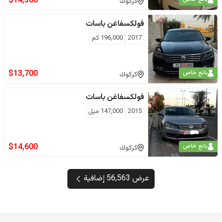
$
14,500
كركوك
فولكسفاغن
باسات
2017
196,000
كم
$
13,700
بائع خاص
كركوك
فولكسفاغن
باسات
2015
147,000
ميل
$
14,600
بائع خاص
كركوك
عرض 56,563 إضافية