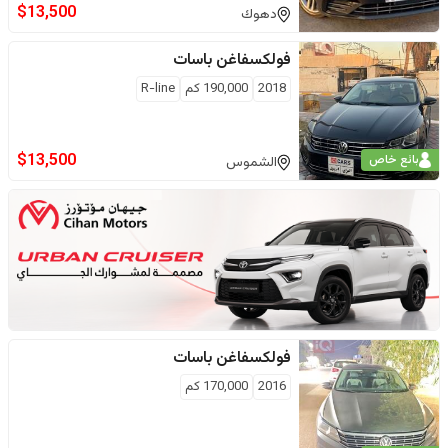
$
13,500
دهوك
فولكسفاغن
باسات
2018
190,000
كم
R-line
$
13,500
بائع خاص
الشموس
فولكسفاغن
باسات
2016
170,000
كم