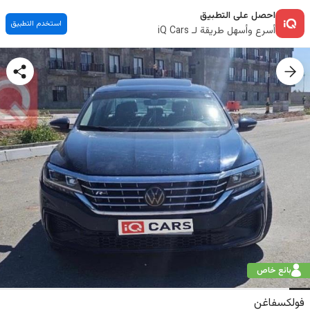
احصل على التطبيق
استخدم التطبيق
أسرع وأسهل طريقة لـ iQ Cars
بائع خاص
فولكسفاغن