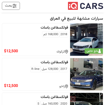
بحث
سيارات مشابهة للبيع في
العراق
فولكسفاغن
باسات
2018
168,000
كم
$
12,500
بائع خاص
كركوك
فولكسفاغن
باسات
2017
128,000
ميل
R-line
$
12,500
زاخو
فولكسفاغن
باسات
2020
160,000
ميل
S