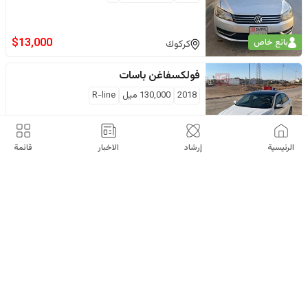
$
13,000
بائع خاص
كركوك
فولكسفاغن
باسات
2018
130,000
ميل
R-line
$
11,900
بائع خاص
اربيل
الرئيسية
إرشاد
الاخبار
قائمة
فولكسفاغن
باسات
2018
120,000
ميل
R-line