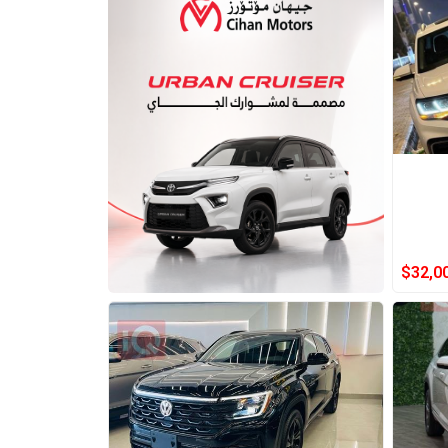
$
32,0