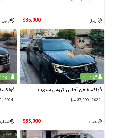
$
35,000
اربيل
اربيل
بائع خاص
بائع خ
فولكسفاغن
أطلس كروس سبورت
فولكسف
2024
37,000
ميل
2024
0
$
33,000
بغداد
السليم