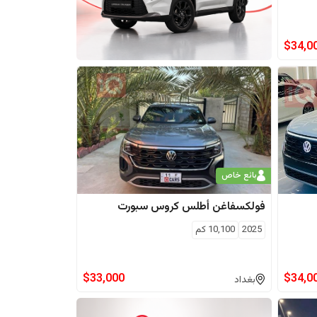
$
34,0
بائع خاص
فولكسفاغن
أطلس كروس سبورت
2025
10,100
كم
$
33,000
$
34,0
بغداد