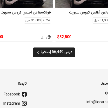
اغن
أطلس كروس سبورت
فولكسفاغن
أطلس كروس سبورت
31,00
ميل
2024
31,000
ميل
00
$
32,500
اربيل
عرض 56,449 إضافية
عنا
تابعنا
6
Facebook
info@iqcars.
Instagram