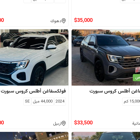
00
$
35,000
دهوك
اص
اغن
أطلس كروس سبورت
فولكسفاغن
أطلس كروس سبورت
15,00
كم
2024
44,000
ميل
SE
00
$
33,500
انية
اربيل