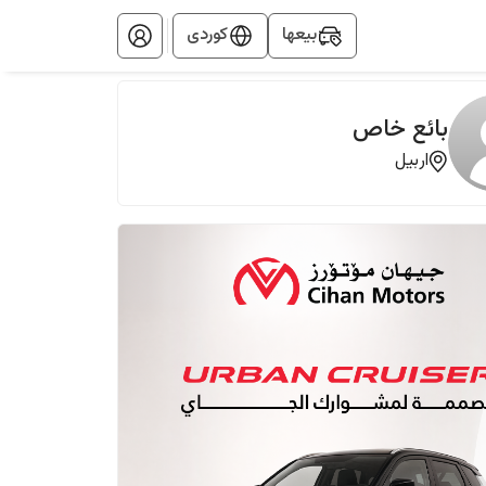
بيعها
کوردی
بائع خاص
اربيل