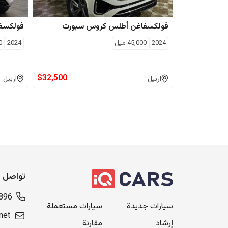
فولكسفاغن
أطلس كروس سبورت
فولكسف
2024
45,000
ميل
2024
0
$
32,500
اربيل
اربيل
تواصل م
896
سيارات جديدة
سيارات مستعملة
net
إرشاد
مقارنة