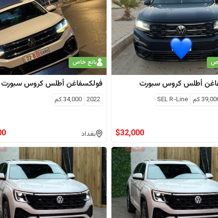
اص
بائع خاص
اغن
أطلس كروس سبورت
فولكسفاغن
أطلس كروس سبورت
39,00
كم
SEL R-Line
2022
34,000
كم
00
$
32,000
بغداد