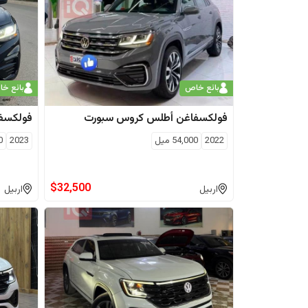
بائع خاص
بائع خ
فولكسفاغن
أطلس كروس سبورت
فولكسف
2022
54,000
ميل
2023
0
$
32,500
اربيل
اربيل