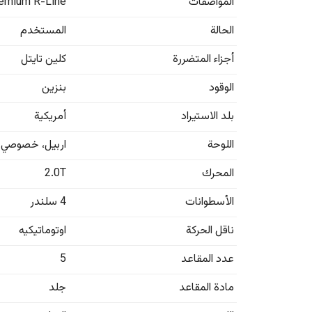
المواصفات
emium R-Line
الحالة
المستخدم
أجزاء المتضررة
كلين تايتل
الوقود
بنزين
بلد الاستيراد
أمريكية
اللوحة
اربيل
،
خصوصي
المحرك
2.0T
الأسطوانات
4 سلندر
ناقل الحركة
اوتوماتيكيه
عدد المقاعد
5
مادة المقاعد
جلد