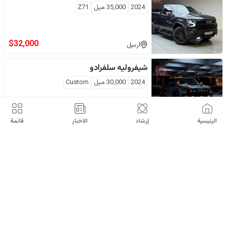
2024
35,000
ميل
Z71
$
32,000
اربيل
شيفروليه
سلفرادو
2024
30,000
ميل
Custom
$
33,000
بائع خاص
الناصرية
الرئيسية
إرشاد
الاخبار
قائمة
شيفروليه
سلفرادو