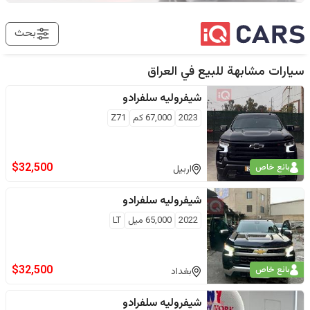
بحث
سيارات مشابهة للبيع في
العراق
شيفروليه
سلفرادو
2023
67,000
كم
Z71
$
32,500
بائع خاص
اربيل
شيفروليه
سلفرادو
2022
65,000
ميل
LT
$
32,500
بائع خاص
بغداد
شيفروليه
سلفرادو