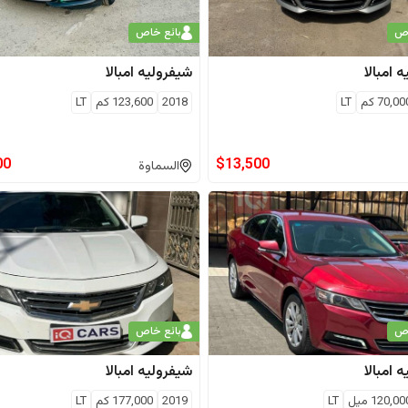
اص
بائع خاص
ه
امبالا
شيفروليه
امبالا
70,00
كم
LT
2018
123,600
كم
LT
00
$
13,500
السماوة
اص
بائع خاص
ه
امبالا
شيفروليه
امبالا
120,00
ميل
LT
2019
177,000
كم
LT