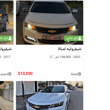
بائع خاص
بائع خ
شيفروليه
امبالا
شيفرولي
2020
138,000
كم
LT
2017
0
$
13,500
الحلة
النجف