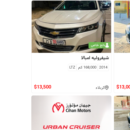
بائع خاص
شيفروليه
امبالا
2014
168,000
كم
LTZ
$
13,500
$
13,0
كربلاء