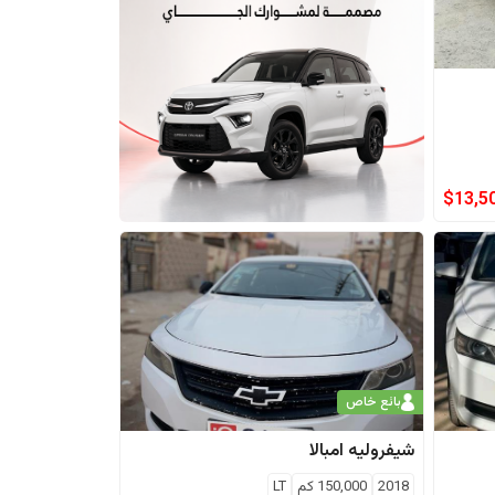
$
13,5
بائع خاص
شيفروليه
امبالا
2018
150,000
كم
LT