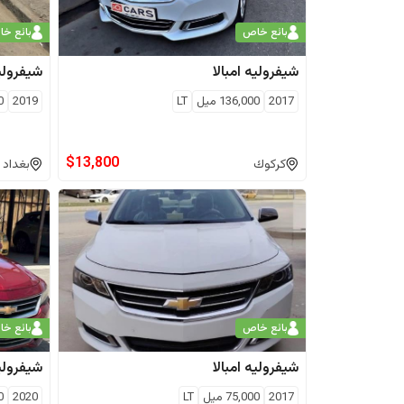
بائع خاص
بائع خ
شيفروليه
امبالا
شيفرولي
2017
136,000
ميل
LT
2019
0
$
13,800
كركوك
بغداد
بائع خاص
بائع خ
شيفروليه
امبالا
شيفرولي
2017
75,000
ميل
LT
2020
0