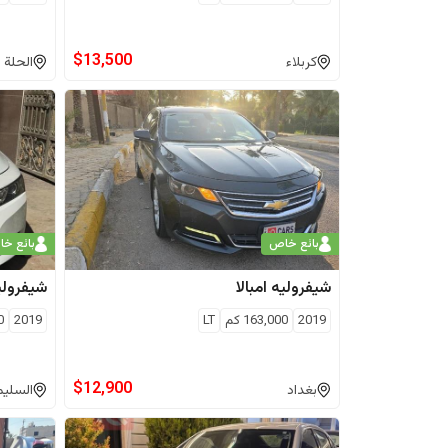
$
13,500
كربلاء
الحلة
بائع خاص
بائع خ
شيفروليه
امبالا
شيفرولي
2019
163,000
كم
LT
2019
0
$
12,900
بغداد
السليم