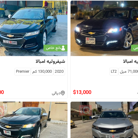
اص
بائع خاص
ه
امبالا
شيفروليه
امبالا
71,00
ميل
LT2
2020
130,000
كم
Premier
00
$
13,000
ديالى