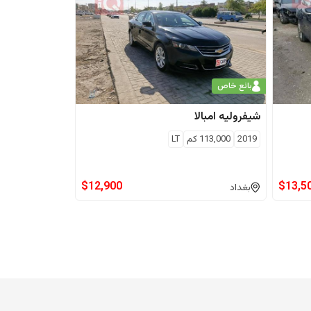
بائع خاص
شيفروليه
امبالا
2019
113,000
كم
LT
$
12,900
$
13,5
بغداد