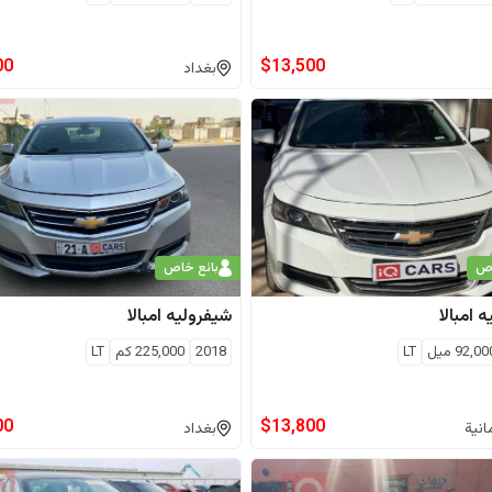
00
$
13,500
بغداد
اص
بائع خاص
ه
امبالا
شيفروليه
امبالا
92,00
ميل
LT
2018
225,000
كم
LT
00
$
13,800
انية
بغداد