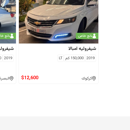
بائع خاص
بائع خ
شيفروليه
امبالا
شيفرولي
2019
150,000
كم
LT
2019
0
$
12,600
كركوك
البصرة