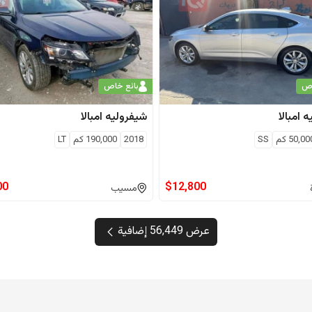
اص
بائع خاص
ه
امبالا
شيفروليه
امبالا
50,00
كم
SS
2018
190,000
كم
LT
00
$
12,800
مسيب
عرض 56,449 إضافية