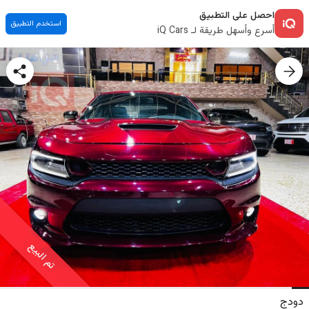
احصل على التطبيق
استخدم التطبيق
أسرع وأسهل طريقة لـ iQ Cars
تم البيع
دودج