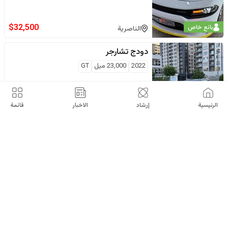
$
32,500
بائع خاص
الناصرية
دودج
تشارجر
2022
23,000
ميل
GT
$
31,500
بائع خاص
دهوك
الرئيسية
إرشاد
الاخبار
قائمة
دودج
تشارجر
2022
25,000
ميل
SRT