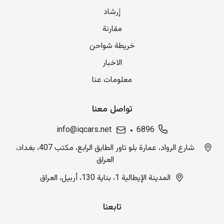
إرشاد
مقارنة
خريطة شواحن
الاخبار
معلومات عنا
تواصل معنا
info@iqcars.net
6896
شارع الرواد، عمارة بلو تاور الطابق الرابع، مكتب 407، بغداد،
العراق
المدينة الإيطالية 1، بناية 130، أربيل، العراق
تابعنا