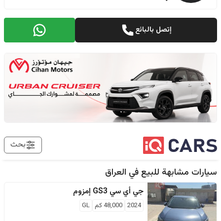
إتصل بالبائع
بحث
سيارات مشابهة للبيع في
العراق
جي أي سي
GS3 إمزوم
2024
48,000
كم
GL