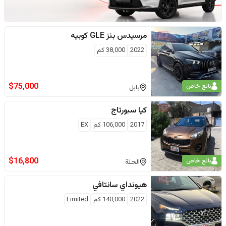
مرسيدس بنز
GLE كوبيه
2022
38,000
كم
$
75,000
بائع خاص
بابل
كيا
سبورتاج
2017
106,000
كم
EX
$
16,800
بائع خاص
الحلة
هيونداي
سانتافي
2022
140,000
كم
Limited