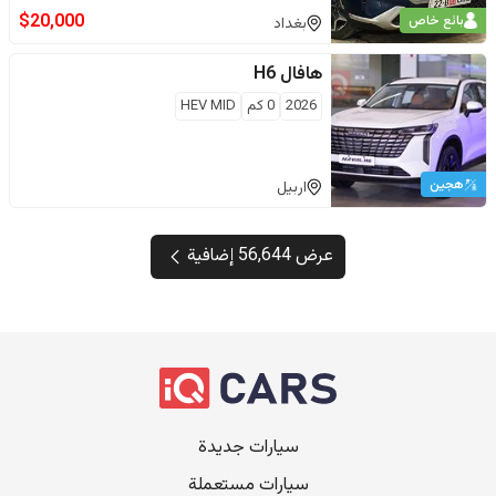
$
20,000
بائع خاص
بغداد
هافال
H6
2026
0
كم
HEV MID
هجين
اربيل
عرض 56,644 إضافية
سيارات جديدة
سيارات مستعملة