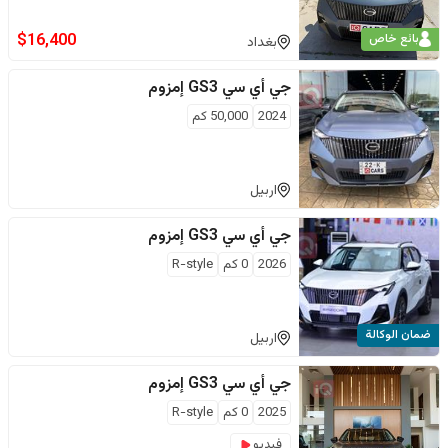
$
16,400
بائع خاص
بغداد
جي أي سي
GS3 إمزوم
2024
50,000
كم
اربيل
جي أي سي
GS3 إمزوم
2026
0
كم
R-style
ضمان الوكالة
اربيل
جي أي سي
GS3 إمزوم
2025
0
كم
R-style
فيديو