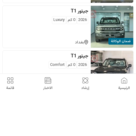
جيتور
T1
2026
0
كم
Luxury
ضمان الوكالة
بغداد
جيتور
T1
2026
0
كم
Comfort
$
24,000
السليمانية
الرئيسية
إرشاد
الاخبار
قائمة