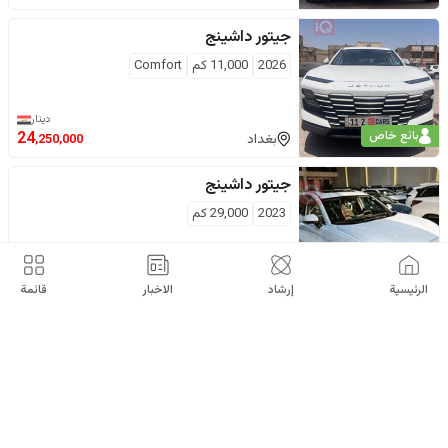
جيتور
داشينج
2026
11,000
كم
Comfort
دينار
بائع خاص
24
بغداد
,250,000
جيتور
داشينج
2023
29,000
كم
$
15,500
اربيل
الرئيسية
إرشاد
الاخبار
قائمة