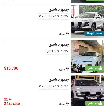
جيتور
داشينج
2026
0
كم
Comfort
ضمان الوكالة
بغداد
جيتور
داشينج
2026
1,000
كم
$
15,700
بائع خاص
اربيل
جيتور
داشينج
2027
0
كم
Comfort
دينار
بائع خاص
24
بغداد
,500,000