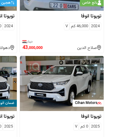
بائع خاص
هجين
تويوتا
انوفا
تويوتا
ان
2024
46,000
كم
V
2024
0
دينار
43
صلاح الدين
دهوك
,000,000
Cihan Motors
ضمان الوك
تويوتا
انوفا
تويوتا
ان
2025
0
كم
V
2025
0