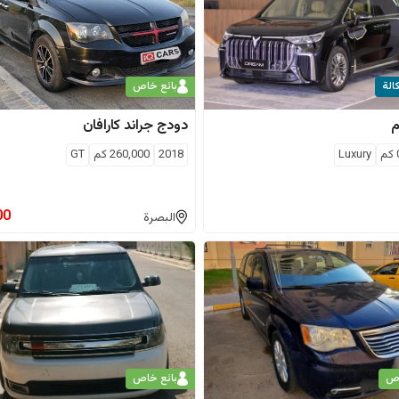
الة
بائع خاص
م
دودج
جراند كارافان
كم
Luxury
2018
260,000
كم
GT
00
البصرة
اص
بائع خاص