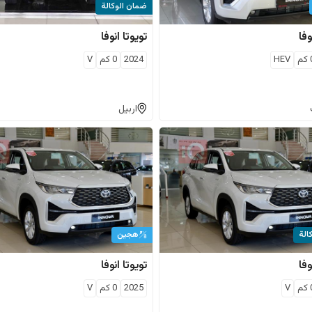
ضمان الوكالة
وفا
تويوتا
انوفا
كم
HEV
2024
0
كم
V
اربيل
الة
هجين
وفا
تويوتا
انوفا
كم
V
2025
0
كم
V