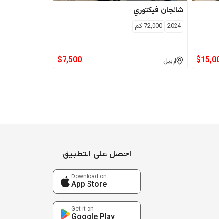
شانجان
فیکتوري
2024
72,000
كم
$
7,500
$
15,0
اربيل
احصل على التطبيق
Download on
App Store
Get it on
Google Play