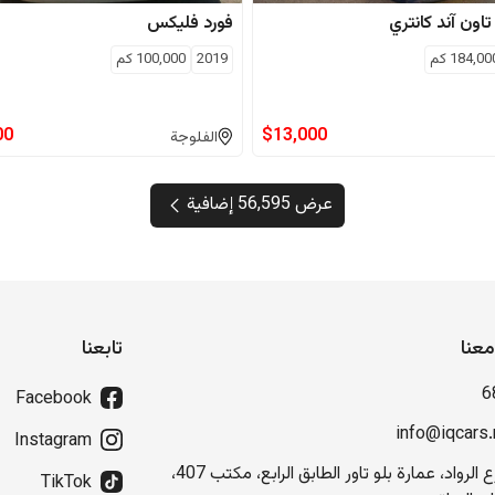
تاون آند كانتري
فورد
فليكس
184,00
كم
2019
100,000
كم
00
$
13,000
الفلوجة
عرض 56,595 إضافية
عنا
تابعنا
6
Facebook
info@iqcars.
Instagram
شارع الرواد، عمارة بلو تاور الطابق الرابع، مكتب 407،
TikTok