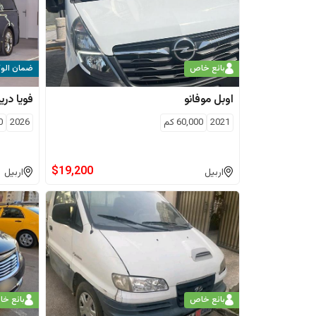
بائع خاص
ضمان الوك
اوبل
موفانو
فویا
دري
2021
60,000
كم
2026
0
$
19,200
اربيل
اربيل
بائع خاص
بائع خ