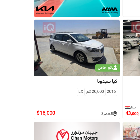
بائع خاص
كيا
سيدونا
2016
20,000
كم
LX
دينار
$
16,000
43
الحمزة
,000