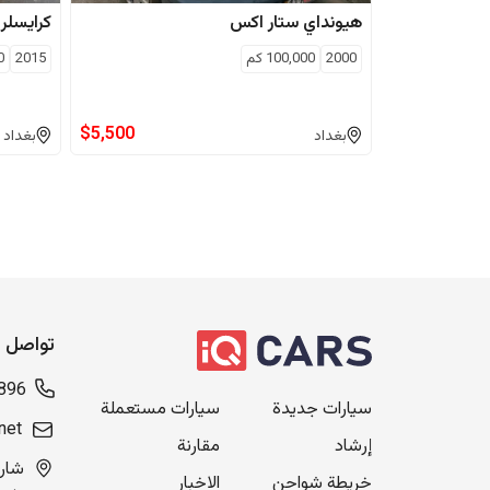
هيونداي
ستار اكس
كرايسلر
2000
100,000
كم
2015
0
$
5,500
بغداد
بغداد
تواصل م
896
سيارات جديدة
سيارات مستعملة
net
إرشاد
مقارنة
خريطة شواحن
الاخبار