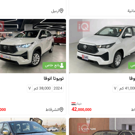
انية
اربيل
اص
بائع خاص
وفا
تويوتا
انوفا
41,00
كم
V
2024
38,000
كم
V
دينار
42
ط
الشرقاط
,000
,000,000