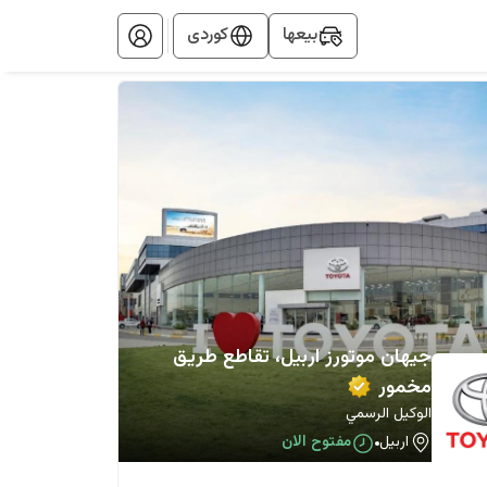
بيعها
کوردی
جيهان موتورز اربيل، تقاطع طريق
مخمور
الوكيل الرسمي
اربيل
مفتوح الان