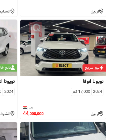
اربيل
السليم
بيع سريع
بائع خ
تويوتا
انوفا
تويوتا
ان
2024
17,000
كم
2024
0
دينار
44
اربيل
الشرقا
,000,000