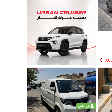
$
17,0
بائع خاص