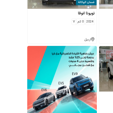
ضمان الوكالة
تويوتا
انوفا
2024
0
كم
V
اربيل