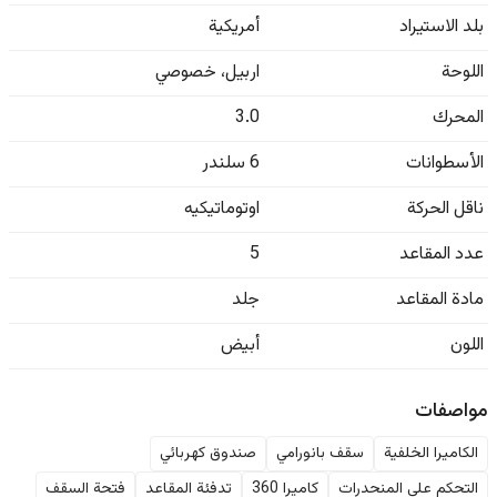
بلد الاستيراد
أمريكية
اللوحة
اربيل
،
خصوصي
المحرك
3.0
الأسطوانات
6 سلندر
ناقل الحركة
اوتوماتيكيه
عدد المقاعد
5
مادة المقاعد
جلد
اللون
أبيض
مواصفات
الكاميرا الخلفية
سقف بانورامي
صندوق كهربائي
التحكم على المنحدرات
كاميرا 360
تدفئة المقاعد
فتحة السقف