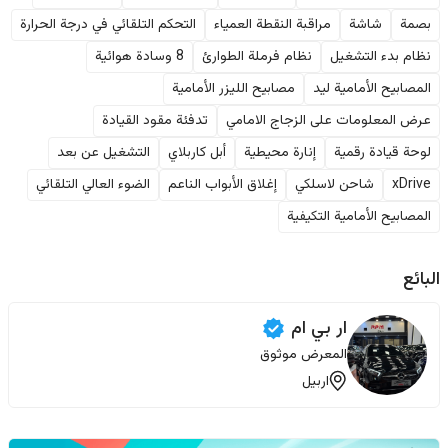
بصمة
شاشة
مراقبة النقطة العمياء
التحكم التلقائي في درجة الحرارة
نظام بدء التشغيل
نظام فرملة الطوارئ
8 وسادة هوائية
المصابيح الأمامية ليد
مصابيح الليزر الأمامية
عرض المعلومات على الزجاج الامامي
تدفئة مقود القيادة
لوحة قيادة رقمية
إنارة محيطية
أبل كاربلاي
التشغيل عن بعد
xDrive
شاحن لاسلكي
إغلاق الأبواب الناعم
الضوء العالي التلقائي
المصابيح الأمامية التكيفية
البائع
ار بي ام
المعرض موثوق
اربيل