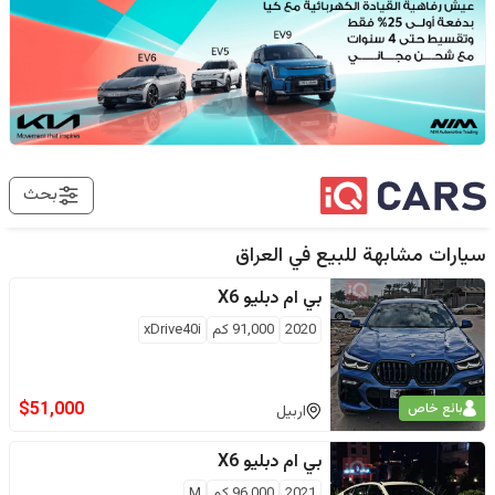
بحث
سيارات مشابهة للبيع في
العراق
بي ام دبليو
X6
2020
91,000
كم
xDrive40i
$
51,000
بائع خاص
اربيل
بي ام دبليو
X6
2021
96,000
كم
M