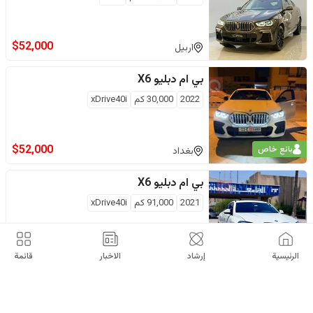
$
52,000
اربيل
بي ام دبليو
X6
2022
30,000
كم
xDrive40i
$
52,000
بائع خاص
بغداد
بي ام دبليو
X6
2021
91,000
كم
xDrive40i
$
55,500
بائع خاص
بغداد
الرئيسية
إرشاد
الاخبار
قائمة