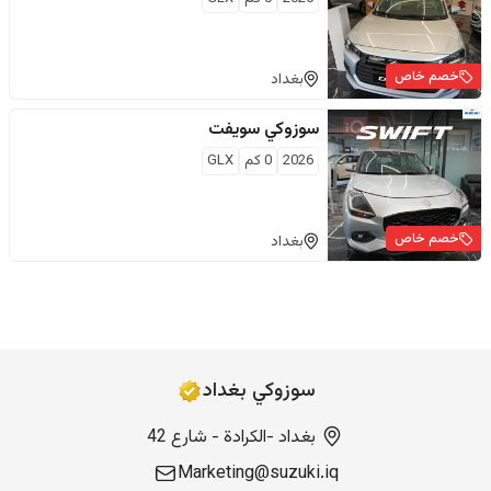
خصم خاص
بغداد
سوزوكي
سويفت
2026
0
كم
GLX
خصم خاص
بغداد
سوزوكي بغداد
بغداد -الكرادة - شارع 42
Marketing@suzuki.iq