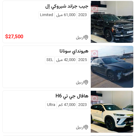
جيب
جراند شيروكي إل
2023
61,000
ميل
Limited
$
27,500
اربيل
هيونداي
سوناتا
2025
42,000
ميل
SEL
اربيل
هافال
جي تي H6
2023
47,000
كم
Ultra
اربيل