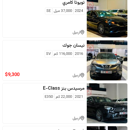
تويوتا
كامري
2024
37,000
ميل
SE
اربيل
نيسان
جوك
2016
116,000
كم
SV
$
9,300
اربيل
مرسيدس بنز
E-Class
2021
22,000
كم
E350
اربيل