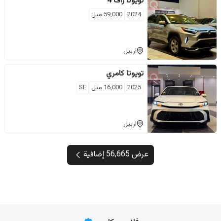
تويوتا
راف 4
2024
59,000
ميل
اربيل
تويوتا
كامري
2025
16,000
ميل
SE
اربيل
عرض 56,665 إضافية