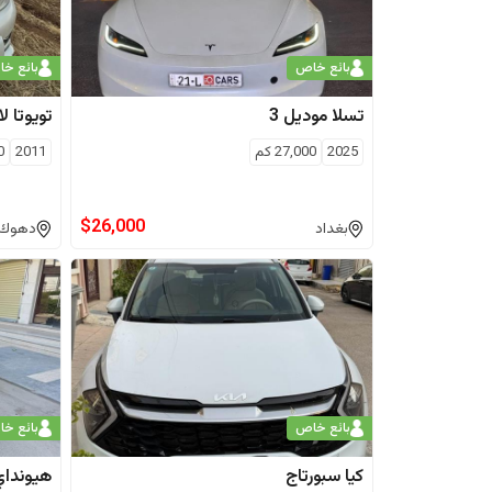
بائع خاص
بائع خ
تسلا
موديل 3
تويوتا
لا
2025
27,000
كم
2011
0
$
26,000
بغداد
دهوك
بائع خاص
بائع خ
كيا
سبورتاج
هيونداي