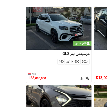
بائع خاص
مرسيدس بنز
GLS
2024
14,500
كم
450
دينار
$
13,0
123
اربيل
,000,000