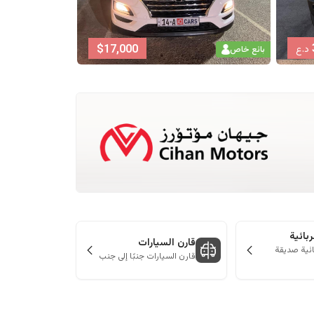
$
48,500
$
17
بائع خاص
بائع خاص
بائية
قارن السيارات
ائية صديقة
قارن السيارات جنبًا إلى جنب