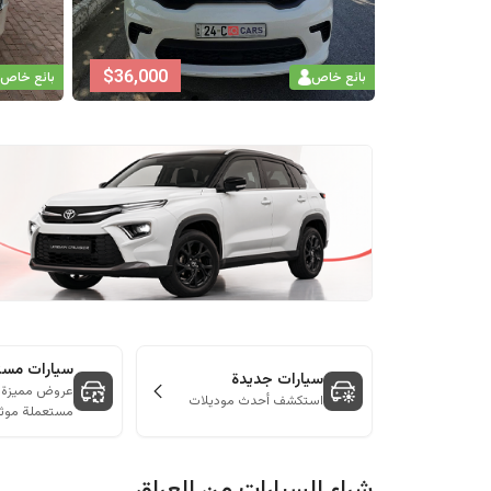
$
68,000
$
36,000
بائع خاص
بائع خاص
سيارات مست
سيارات جديدة
عروض مميزة ع
استكشف أحدث موديلات
مستعملة موث
شراء السيارات من
العراق