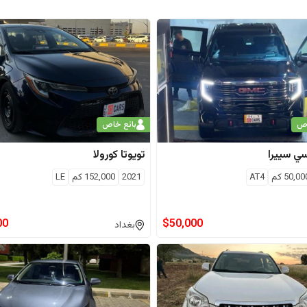
اص
بائع خاص
سي
سييرا
تويوتا
كورولا
50,00
كم
AT4
2021
152,000
كم
LE
00
$
50,000
بغداد