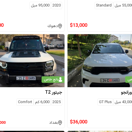
55,00
ميل
Standard
2020
95,000
ميل
00
$
13,000
دهوك
اص
بائع خاص
رانجو
جيتور
T2
43,00
ميل
GT Plus
2025
6,000
كم
Comfort
$
36,000
بغداد
,000